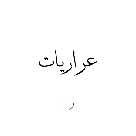
Twitter
Facebook
Print
CATEGORIES
Uncategorized
(35)
عوج
(26)
المقالات
(2)
حركشات
(27)
خزعبلات اسمها انتخابات
(11)
فساد مطنطن
(3)
أمانة عمان
(1)
الناس إلي فوق
(2)
نقطة أمل
(1)