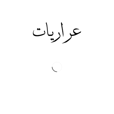
بالمليارات.
(لو الدغري دغري) كان قال أنه سيلغي تقاعد الوزراء وسيوفر على
الدولة الأردنية عشرات الملايين سنويا.
(لو الدغري دغري) كان قال أنه سيلغى رواتب ومخصصات كل من
يحمل لقب أمير أو شريف الا من كان منهم يعمل بشكل رسمي.
التوفير على الدولة الأردنية سيكون عشرات الملايين سنويا.
آخ (لو كان الدغري دغري) …. ألا يحق لنا أن نحلم على الأقل؟
مصطفى وهبي التل
Share this:
Twitter
Facebook
Print