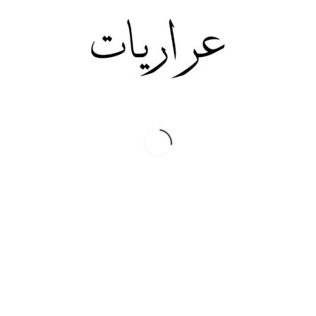
وطني، يحمي البلاد من التبعية،
من خلال تعظيم الموارد الوطنية
الذاتية، وراهن على جيل
الشباب، من خلال رؤية وطنية
شاملة، على اعتبار أن الشباب،
هم عتاد الحاضر وبُناة المستقبل
لقد مارس وصفي، الحكم
بإخلاص منقطع النظير لقيادته،
ووطنه، وشعبه، وقدّم في نهاية
الطريق دمه، ثمناً لمواقفه
الوطنية والقومية، ولم يؤمن
يوماً، بأن فلسطين ستُحرر، عن
غير طريق المواجهة مع
المغتصب، وله في ذلك، مئات