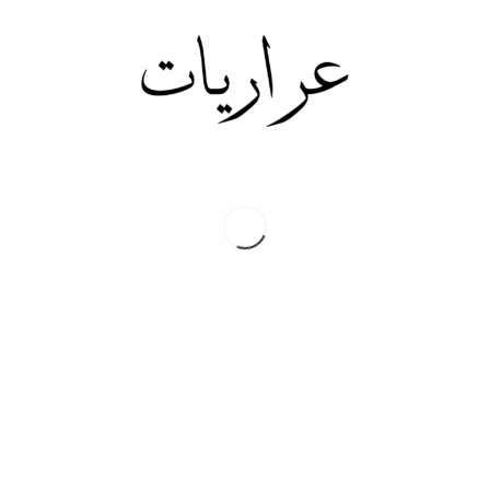
الحكومات السابقة ، ففي
الوقت الذي كانت فيه البلاد
تعيش تحت وطاة الاحكام
العرفية ، قام الرئيس المختلف
وصفي التل باختيار شخصيات
حزبية ، كان الكثير منها محسوبا
على المعارضة ، للمشاركة في
الحكومات التي ترأسها ، واسهم
عن سابق موقف بالعمل على
اعادة عدد كبير من المفصولين
الى دوائر الدولة ، في وقت
ذهب فيه الى حرق عشرات
الالاف من الملفات الامنية
لاشخاص كانوا مطاردين بسبب
انتماءاتهم الحزبية ، كما صدر