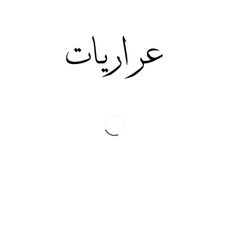
طوقان وتعتبرنا (حميراً) ولا نفهم بالتالي لا نستطيع ان نحلل ماذا
يجري حولنا، اقترح ان نقدم المعطيات التي ذكرتها للفائز بجائزة
نوبل للاقتصاد عام 2010 الاستاذ (بيتر دايموند) المدرس بنفس
الجامعة التي حصل منها معالي الدكتور خالد طوقان على شهادة
الدكتوراة ونطلب منه تحليلا لوضعنا في الأردن. يا ترى هل سيقول
الفائز بجائزة نوبل أي شيء سوى:
إنه الفساد يا غبي!!
مصطفى وهبي التل
Share this:
Twitter
Facebook
Print
CATEGORIES