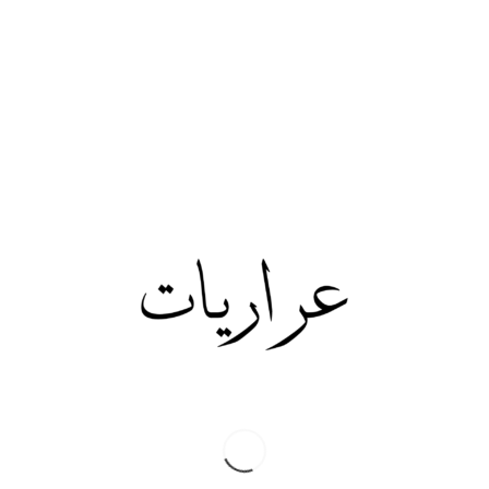
لصالح الحكومة
خامس مخالفة: يتم الاستيلاء على اولاد المواطن وبيعهم لصالح
الحكومة. في حالة عدم وجود اولاد يتم الاستيلاء على اولاد الاخوان
والاخوات
سادس مخالفة: يتم الاستيلاء على المواطن وبيع اعضاءه لصالح
الحكومة. اذا كانت اعضاء المواطن غير صالحة بسبب الحياة الهنية
في الاردن يتم الاستيلاء على اعضاء اخوانه واخواته ليتم بيعهم
:المادة 6- التنفيذ والملاحقة
البند الاول: يتم تركيت كاميرات مراقبة تعمل على مدار الساعة
في مضافات العشائر والعائلات وبيوت كبار العشائر والعائلات
البند الثاني: يتم تركيب كاميرات مراقبة في كافة الدوائر الحكومية
والخاصة والمطارات ومراكز الحدود
البند الثالث: يتم اعطاء كل مواطن يخبر عن مواطن يقوم بالتقبيل
الاجتماعي 10% من قيمة المخالفة
الملحقات: ملحق (أ): · يستثنى من هذا القانون كبار الزوار من
الدول الغنية التي تقوم بدعم الحسابات الخاصة للاردنيين او من